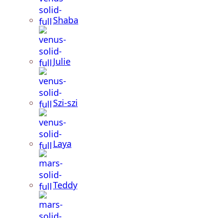
Shaba
Julie
Szi-szi
Laya
Teddy