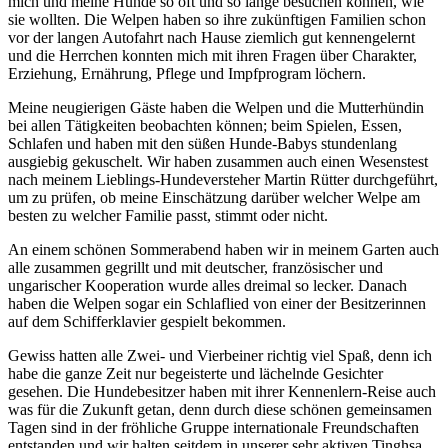
mich und meine Hunde so oft und so lange besuchen können, wie
sie wollten. Die Welpen haben so ihre zukünftigen Familien schon
vor der langen Autofahrt nach Hause ziemlich gut kennengelernt
und die Herrchen konnten mich mit ihren Fragen über Charakter,
Erziehung, Ernährung, Pflege und Impfprogram löchern.
Meine neugierigen Gäste haben die Welpen und die Mutterhündin
bei allen Tätigkeiten beobachten können; beim Spielen, Essen,
Schlafen und haben mit den süßen Hunde-Babys stundenlang
ausgiebig gekuschelt. Wir haben zusammen auch einen Wesenstest
nach meinem Lieblings-Hundeversteher Martin Rütter durchgeführt,
um zu prüfen, ob meine Einschätzung darüber welcher Welpe am
besten zu welcher Familie passt, stimmt oder nicht.
An einem schönen Sommerabend haben wir in meinem Garten auch
alle zusammen gegrillt und mit deutscher, französischer und
ungarischer Kooperation wurde alles dreimal so lecker. Danach
haben die Welpen sogar ein Schlaflied von einer der Besitzerinnen
auf dem Schifferklavier gespielt bekommen.
Gewiss hatten alle Zwei- und Vierbeiner richtig viel Spaß, denn ich
habe die ganze Zeit nur begeisterte und lächelnde Gesichter
gesehen. Die Hundebesitzer haben mit ihrer Kennenlern-Reise auch
was für die Zukunft getan, denn durch diese schönen gemeinsamen
Tagen sind in der fröhliche Gruppe internationale Freundschaften
entstanden und wir halten seitdem in unserer sehr aktiven Tinghsa