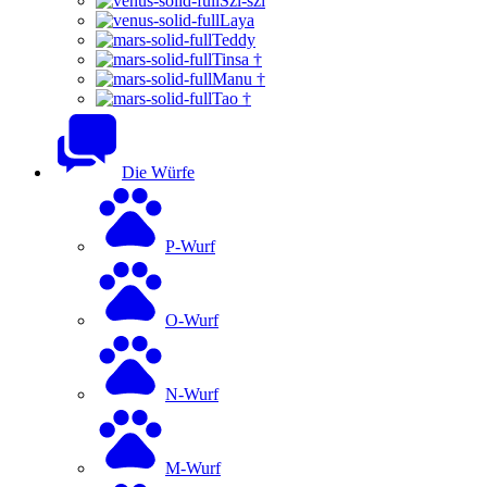
Szi-szi
Laya
Teddy
Tinsa †
Manu †
Tao †
Die Würfe
P-Wurf
O-Wurf
N-Wurf
M-Wurf