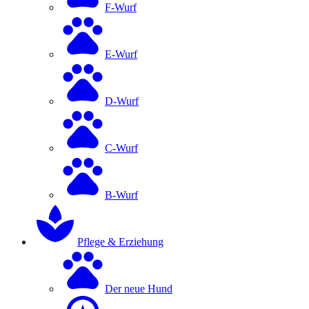
F-Wurf
E-Wurf
D-Wurf
C-Wurf
B-Wurf
Pflege & Erziehung
Der neue Hund