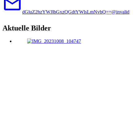
dGluZ2hzYWJlbGxzQGdtYWlsLmNvbQ==@invalid
Aktuelle Bilder