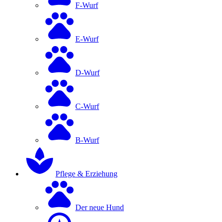
F-Wurf
E-Wurf
D-Wurf
C-Wurf
B-Wurf
Pflege & Erziehung
Der neue Hund