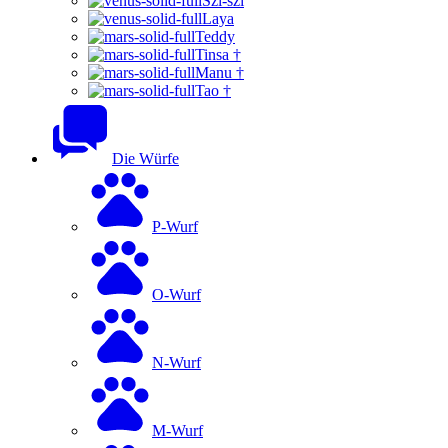
Szi-szi
Laya
Teddy
Tinsa †
Manu †
Tao †
Die Würfe
P-Wurf
O-Wurf
N-Wurf
M-Wurf