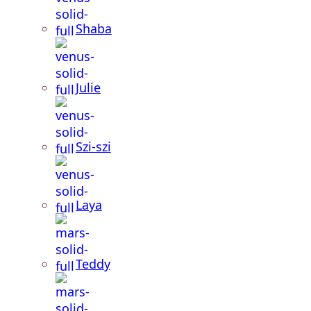
Shaba
Julie
Szi-szi
Laya
Teddy