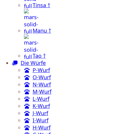
Tinsa †
Manu †
Tao †
Die Würfe
P-Wurf
O-Wurf
N-Wurf
M-Wurf
L-Wurf
K-Wurf
J-Wurf
I-Wurf
H-Wurf