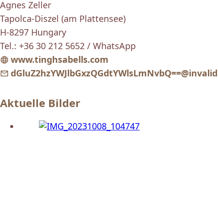
Agnes Zeller
Tapolca-Diszel (am Plattensee)
H-8297 Hungary
Tel.: +36 30 212 5652 / WhatsApp
www.tinghsabells.com
dGluZ2hzYWJlbGxzQGdtYWlsLmNvbQ==@invalid
Aktuelle Bilder