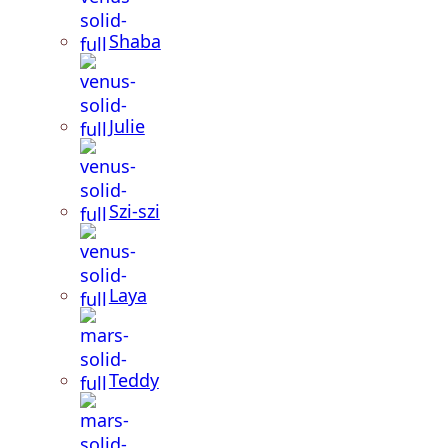
Shaba
Julie
Szi-szi
Laya
Teddy